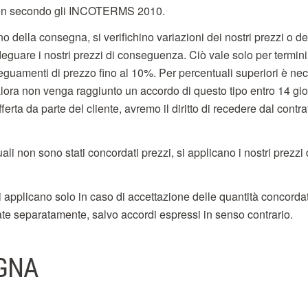
n secondo gli INCOTERMS 2010.
o della consegna, si verifichino variazioni dei nostri prezzi o del
 adeguare i nostri prezzi di conseguenza. Ciò vale solo per termin
eguamenti di prezzo fino al 10%. Per percentuali superiori è n
lora non venga raggiunto un accordo di questo tipo entro 14 gio
fferta da parte del cliente, avremo il diritto di recedere dal cont
uali non sono stati concordati prezzi, si applicano i nostri prezzi d
si applicano solo in caso di accettazione delle quantità concord
ate separatamente, salvo accordi espressi in senso contrario.
GNA