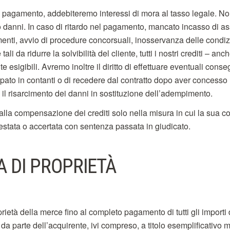
el pagamento, addebiteremo interessi di mora al tasso legale. No
to danni. In caso di ritardo nel pagamento, mancato incasso di a
nti, avvio di procedure concorsuali, inosservanza delle condi
ali da ridurre la solvibilità del cliente, tutti i nostri crediti – an
esigibili. Avremo inoltre il diritto di effettuare eventuali cons
pato in contanti o di recedere dal contratto dopo aver concesso
e il risarcimento dei danni in sostituzione dell’adempimento.
to alla compensazione dei crediti solo nella misura in cui la sua 
testata o accertata con sentenza passata in giudicato.
A DI PROPRIETÀ
rietà della merce fino al completo pagamento di tutti gli importi 
 da parte dell’acquirente, ivi compreso, a titolo esemplificativo 