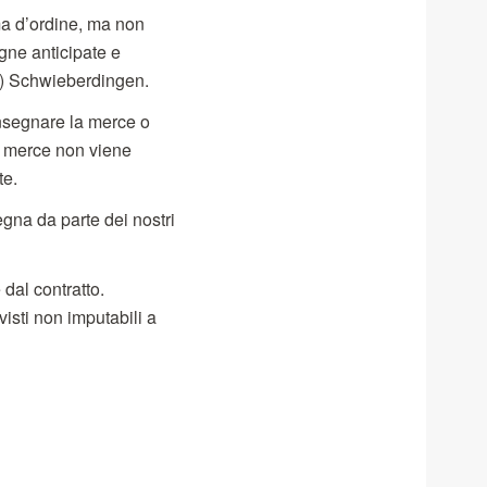
ma d’ordine, ma non
gne anticipate e
XW) Schwieberdingen.
onsegnare la merce o
a merce non viene
te.
gna da parte dei nostri
dal contratto.
visti non imputabili a