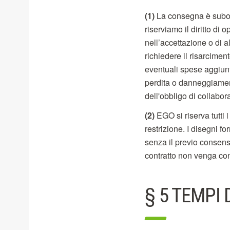
(1)
La consegna è subordi
riserviamo il diritto di
nell’accettazione o di al
richiedere il risarcimen
eventuali spese aggiuntive
perdita o danneggiamen
dell'obbligo di collabor
(2)
EGO si riserva tutti i
restrizione. I disegni fo
senza il previo consens
contratto non venga co
§ 5 TEMPI