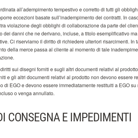
nata all’adempimento tempestivo e corretto di tutti gli obblighi 
 opporre eccezioni basate sull’inadempimento dei contratti. In caso
tra violazione degli obblighi di collaborazione da parte del client
to dei danni che ne derivano, incluse, a titolo esemplificativo ma
. Ci riserviamo il diritto di richiedere ulteriori risarcimenti. In ta
to della merce passa al cliente al momento di tale inadempime
azione.
 diritti sui disegni forniti e sugli altri documenti relativi al prodo
rniti e gli altri documenti relativi al prodotto non devono essere re
o di EGO e devono essere immediatamente restituiti a EGO su ri
ncluso o venga annullato.
 DI CONSEGNA E IMPEDIMENTI