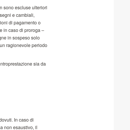
n sono escluse ulteriori
ssegni e cambiali,
zioni di pagamento o
che in caso di proroga –
egne in sospeso solo
 un ragionevole periodo
controprestazione sia da
dovuti. In caso di
ma non esaustivo, il