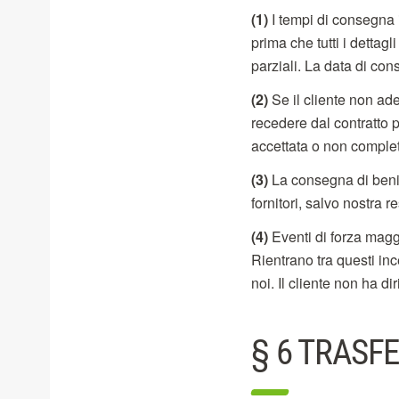
(1)
I tempi di consegna 
prima che tutti i detta
parziali. La data di co
(2)
Se il cliente non ade
recedere dal contratto 
accettata o non comple
(3)
La consegna di beni 
fornitori, salvo nostra r
(4)
Eventi di forza maggi
Rientrano tra questi inc
noi. Il cliente non ha di
§ 6 TRASF