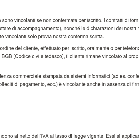
sono vincolanti se non confermate per iscritto. I contratti di forni
ttere di accompagnamento), nonché le dichiarazioni dei nostri 
e vincolanti solo previa nostra conferma scritta.
ordine del cliente, effettuato per iscritto, oralmente o per telefon
el BGB (Codice civile tedesco), il cliente rimane vincolato al pro
enza commerciale stampata da sistemi informatici (ad es. confer
solleciti di pagamento, ecc.) è vincolante anche in assenza di fir
tendono al netto dell’IVA al tasso di legge vigente. Essi si applic