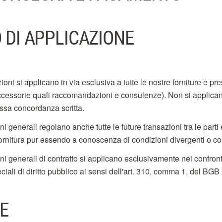
O DI APPLICAZIONE
oni si applicano in via esclusiva a tutte le nostre forniture e p
ccessorie quali raccomandazioni e consulenze). Non si applican
essa concordanza scritta.
i generali regolano anche tutte le future transazioni tra le part
fornitura pur essendo a conoscenza di condizioni divergenti o con
i generali di contratto si applicano esclusivamente nei confronti
ciali di diritto pubblico ai sensi dell'art. 310, comma 1, del BGB
TE