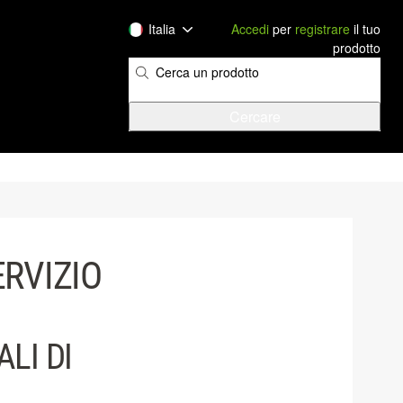
Italia
Accedi
per
registrare
il tuo
prodotto
ERVIZIO
LI DI