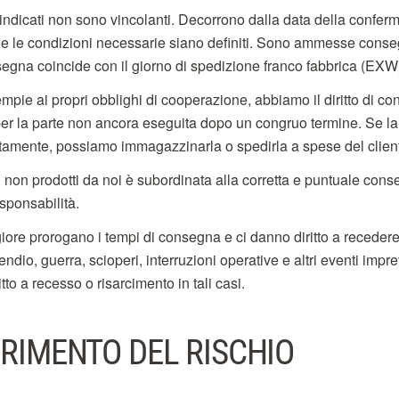
indicati non sono vincolanti. Decorrono dalla data della confer
gli e le condizioni necessarie siano definiti. Sono ammesse conse
nsegna coincide con il giorno di spedizione franco fabbrica (E
mpie ai propri obblighi di cooperazione, abbiamo il diritto di c
per la parte non ancora eseguita dopo un congruo termine. Se l
tamente, possiamo immagazzinarla o spedirla a spese del clien
non prodotti da noi è subordinata alla corretta e puntuale conse
esponsabilità.
ore prorogano i tempi di consegna e ci danno diritto a recedere 
endio, guerra, scioperi, interruzioni operative e altri eventi impre
ritto a recesso o risarcimento in tali casi.
ERIMENTO DEL RISCHIO