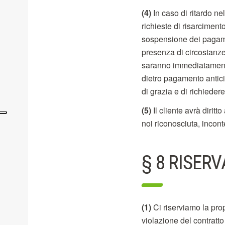
(4)
In caso di ritardo n
richieste di risarcimen
sospensione dei pagame
presenza di circostanze t
saranno immediatamente 
dietro pagamento antici
di grazia e di richieder
(5)
Il cliente avrà dirit
noi riconosciuta, incon
§ 8 RISERV
(1)
Ci riserviamo la prop
violazione del contratto