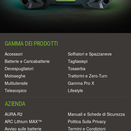
GAMMA DEI PRODOTTI
Accessori
Soffiatori e Spazzaneve
Batterie e Caricabatterie
Tagliasiepi
Decespugliatori
Tosaerba
Motoseghe
Trattorini e Zero-Turn
Multiutensile
Gamma Pro X
Telescopico
Lifestyle
AZIENDA
AURA-R2
Manuali e Schede di Sicurezza
ARC Lithium MAX™
Politica Sulla Privacy
Avviso sulle batterie
Termini e Condizioni