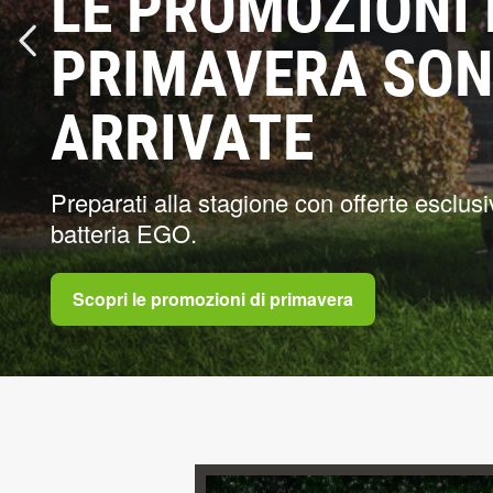
PIÙ CHE SEMPLI
ATTREZZI DA GI
Un ottimo modo per goderti e prenderti cur
con i nostri strumenti lifestyle
Esplora la categoria