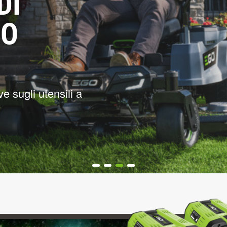
CI
ARDINO
a dei tuoi spazi esterni