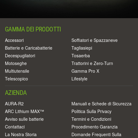
GAMMA DEI PRODOTTI
Accessori
Soffiatori e Spazzaneve
Batterie e Caricabatterie
Tagliasiepi
Decespugliatori
Tosaerba
Motoseghe
Trattorini e Zero-Turn
Multiutensile
Gamma Pro X
Telescopico
Lifestyle
AZIENDA
AURA-R2
Manuali e Schede di Sicurezza
ARC Lithium MAX™
Politica Sulla Privacy
Avviso sulle batterie
Termini e Condizioni
Contattaci
Procedimento Garanzia
La Nostra Storia
Domande Frequenti Sulla