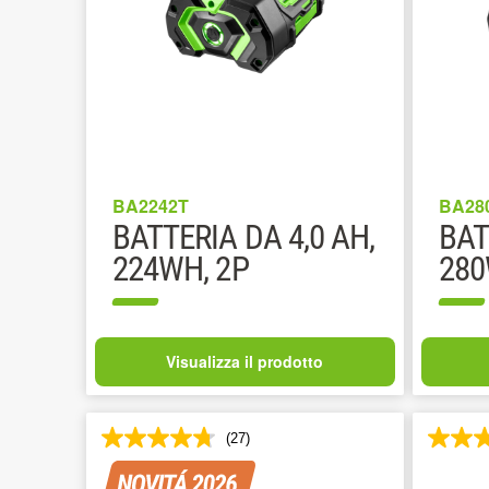
BA2242T
BA28
BATTERIA DA 4,0 AH,
BAT
224WH, 2P
280
Visualizza il prodotto
(27)