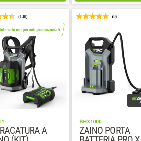
(138)
(9)
bile solo nei periodi promozionali
01
BHX1000
RACATURA A
ZAINO PORTA
NO (KIT)
BATTERIA PRO X