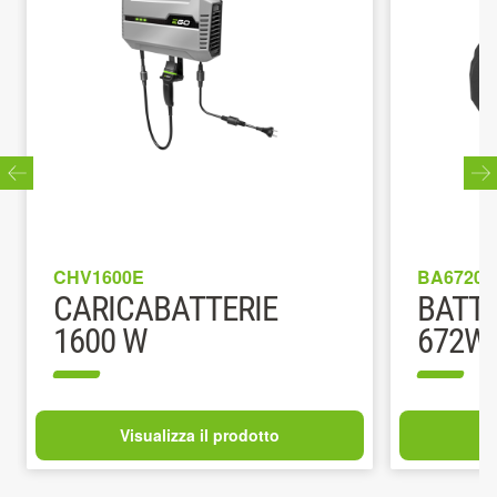
CHV1600E
BA6720T
CARICABATTERIE
BATTE
1600 W
672WH
Visualizza il prodotto
V