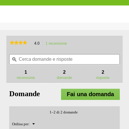
★★★★★
★★★★★
4.0
1 recensione
L'azione
porterà
4
su
Cerca
Cerc
alla
5
domande
ϙ
doma
pagina
stelle.
e
e
delle
Leggi
risposte
rispo
recensioni.
1
2
2
recensioni
per
recensione
domande
risposte
CHX5500E
CARICABATTERIE
PRO
Domande
Fai una domanda
X
1–2 di 2 domande
Menu
Ordina per:
▼