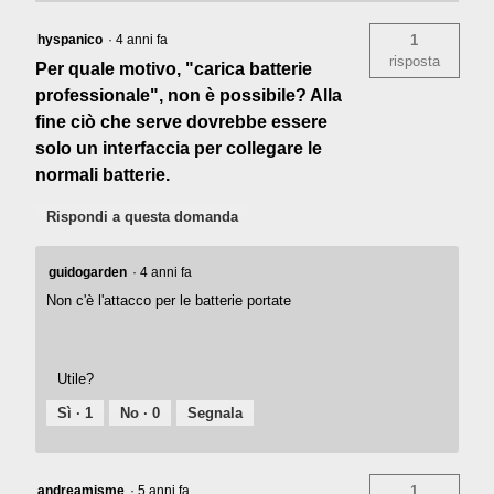
hyspanico
·
4 anni fa
1
risposta
Per quale motivo, "carica batterie
professionale", non è possibile? Alla
fine ciò che serve dovrebbe essere
solo un interfaccia per collegare le
normali batterie.
Rispondi a questa domanda
guidogarden
·
4 anni fa
Non c'è l'attacco per le batterie portate
Utile?
Sì ·
1
No ·
0
Segnala
andreamisme
·
5 anni fa
1