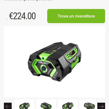
€
224.00
Trova un rivenditore
.