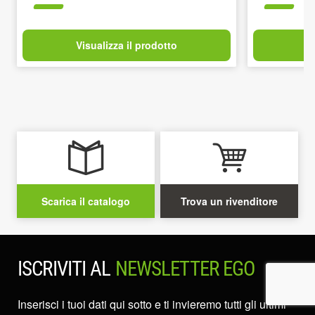
Visualizza il prodotto
V
Scarica il catalogo
Trova un rivenditore
ISCRIVITI AL
NEWSLETTER EGO
Inserisci i tuoi dati qui sotto e ti invieremo tutti gli ultimi