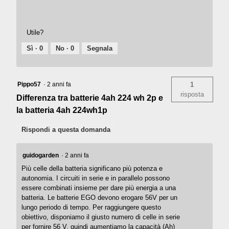
Utile?
Sì ·
0
No ·
0
Segnala
Pippo57
·
2 anni fa
1
risposta
Differenza tra batterie 4ah 224 wh 2p e
la batteria 4ah 224wh1p
Rispondi a questa domanda
guidogarden
·
2 anni fa
Più celle della batteria significano più potenza e
autonomia. I circuiti in serie e in parallelo possono
essere combinati insieme per dare più energia a una
batteria. Le batterie EGO devono erogare 56V per un
lungo periodo di tempo. Per raggiungere questo
obiettivo, disponiamo il giusto numero di celle in serie
per fornire 56 V, quindi aumentiamo la capacità (Ah)