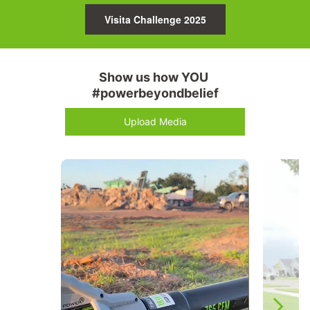
Visita Challenge 2025
Show us how YOU 
#powerbeyondbelief
Upload Media
Media Carousel
Carousel with product photos. Use the previous and next buttons 