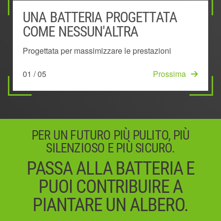
UNA BATTERIA PROGETTATA
BATTERIA MONTATA
SISTEMA DI GESTIONE DELLA
TECNOLOGIA ESCLUSIVA 'KEEP
ESCLUSIVO DESIGN AD ARCO
COME NESSUN'ALTRA
ALL'ESTERNO
POTENZA
COOL'™
Dissipa il calore in modo più efficace
Progettata per massimizzare le prestazioni
Rimane fredda più a lungo per fornire più potenza
Mostra il livello di carica residua della batteria
Mantiene prestazioni al top prevenendo il
05 / 05
Iniziare
e più autonomia
surriscaldamento
01 / 05
03 / 05
Prossima
Prossima
02 / 05
04 / 05
Prossima
Prossima
PER UN FUTURO PIÙ PULITO, PIÙ
SILENZIOSO E PIÙ SICURO.
PASSA ALLA BATTERIA E
PUOI CONTRIBUIRE A
PIANTARE UN ALBERO.