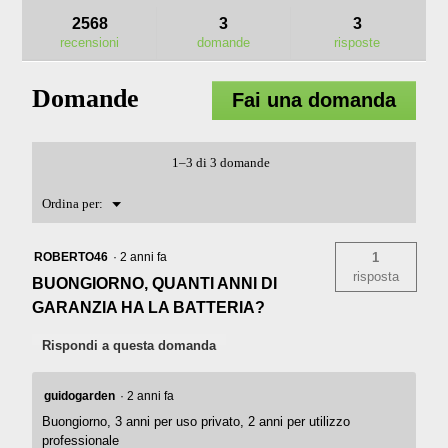
Leggi
risposte
rispo
recensioni.
2568
3
3
recensioni
per
recensioni
domande
risposte
BA2242T
BATTERIA
DA
Domande
Fai una domanda
4,0
AH,
224WH,
2P
1–3 di 3 domande
Menu
Ordina per:
▼
ROBERTO46
·
2 anni fa
1
risposta
BUONGIORNO, QUANTI ANNI DI
GARANZIA HA LA BATTERIA?
Rispondi a questa domanda
guidogarden
·
2 anni fa
Buongiorno, 3 anni per uso privato, 2 anni per utilizzo
professionale