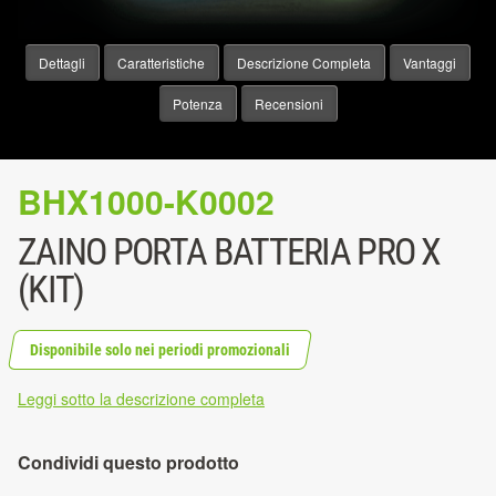
Dettagli
Caratteristiche
Descrizione Completa
Vantaggi
Potenza
Recensioni
BHX1000-K0002
ZAINO PORTA BATTERIA PRO X
(KIT)
Disponibile solo nei periodi promozionali
Leggi sotto la descrizione completa
Condividi questo prodotto