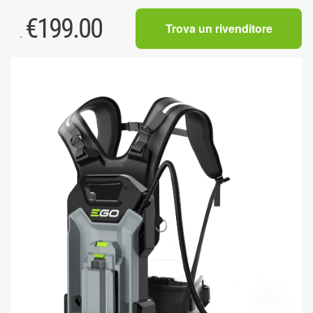
€
199.00
Trova un rivenditore
.