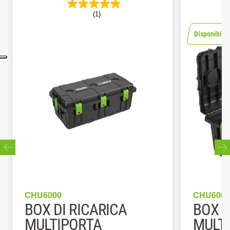
(1)
Disponibile 
CHU6000
CHU6000
BOX DI RICARICA
BOX D
MULTIPORTA
MULTI