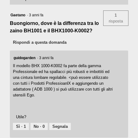
Gaetano
·
3 anni fa
1
risposta
Buongiorno, dove è la differenza tra lo
zaino BH1001 e il BHX1000-K0002?
Rispondi a questa domanda
guidogarden
·
3 anni fa
Il modello BHX 1000-K0002 fa parte della gamma
Professionale ed ha spallacci più robusti e imbottiti ed
una cintura lombare regolabile. <può essere utilizzato
con tutti i Prodotti ProfessioanlX e aggiungendo un
adattatore ( ADB 1000 ) si può utilizzare con tutti gli altri
utensili Ego.
Utile?
Sì ·
1
No ·
0
Segnala