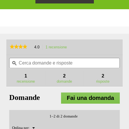
★★★★★
★★★★★
4.0
1 recensione
L'azione
porterà
4
su
Cerca
Cerc
alla
5
domande
ϙ
doma
pagina
stelle.
e
e
delle
Leggi
risposte
rispo
recensioni.
1
2
2
recensioni
per
recensione
domande
risposte
BHX1000-
K0002
ZAINO
Domande
Fai una domanda
PORTA
BATTERIA
PRO
X
1–2 di 2 domande
(Kit)
Menu
Ordina per:
▼