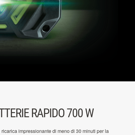
TTERIE RAPIDO 700 W
ricarica impressionante di meno di 30 minuti per la