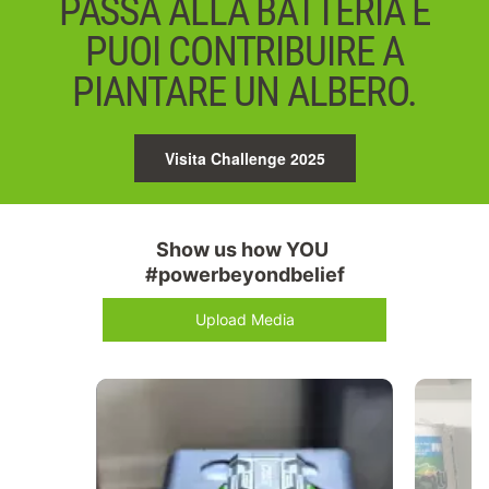
PASSA ALLA BATTERIA E
PUOI CONTRIBUIRE A
PIANTARE UN ALBERO.
Visita Challenge 2025
Show us how YOU 
#powerbeyondbelief
Upload Media
Media Carousel
Carousel with product photos. Use the previous and next buttons 