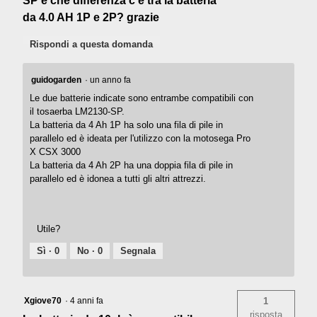
SP e che differenza c'è tra la batteria
da 4.0 AH 1P e 2P? grazie
Rispondi a questa domanda
guidogarden
·
un anno fa
Le due batterie indicate sono entrambe compatibili con
il tosaerba LM2130-SP.
La batteria da 4 Ah 1P ha solo una fila di pile in
parallelo ed è ideata per l'utilizzo con la motosega Pro
X CSX 3000
La batteria da 4 Ah 2P ha una doppia fila di pile in
parallelo ed è idonea a tutti gli altri attrezzi.
Utile?
Sì ·
0
No ·
0
Segnala
Xgiove70
·
4 anni fa
1
risposta