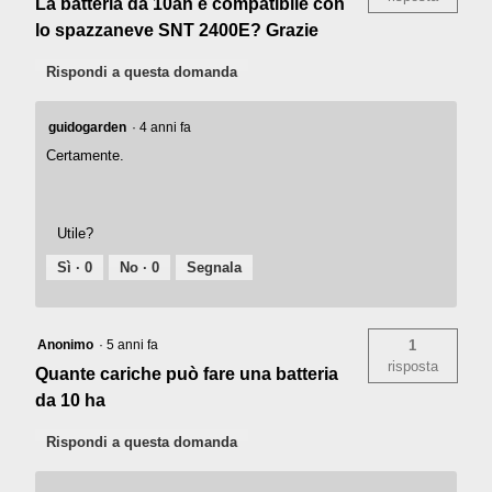
La batteria da 10ah è compatibile con
lo spazzaneve SNT 2400E? Grazie
Rispondi a questa domanda
guidogarden
·
4 anni fa
Certamente.
Utile?
Sì ·
0
No ·
0
Segnala
Anonimo
·
5 anni fa
1
risposta
Quante cariche può fare una batteria
da 10 ha
Rispondi a questa domanda