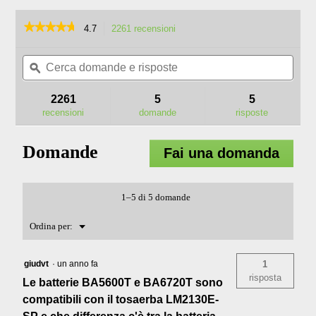
with 
★★★★★
★★★★★
4.7
2261 recensioni
L'azione
power
porterà
4.7
su
Cerca
Cerc
alla
are c
5
domande
ϙ
doma
pagina
stelle.
conti
e
e
delle
Leggi
risposte
rispo
recensioni.
2261
5
5
recensioni
seaso
per
recensioni
domande
risposte
BA5600T
bette
BATTERIA
batte
DA
Domande
Fai una domanda
10,0
snow
AH,
560WH,
gener
4P
1–5 di 5 domande
Menu
Ordina per:
▼
giudvt
·
un anno fa
1
risposta
Le batterie BA5600T e BA6720T sono
compatibili con il tosaerba LM2130E-