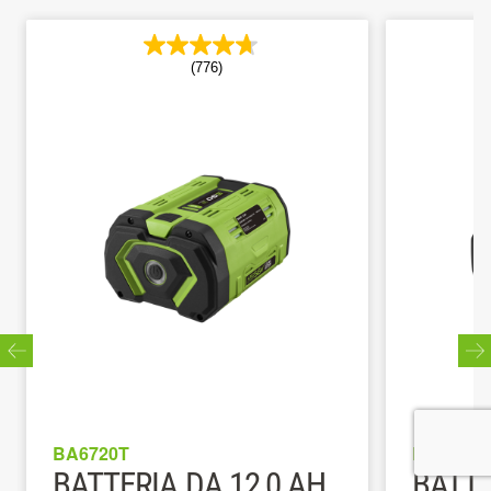
(776)
BA6720T
BA3360T
BATTERIA DA 12,0 AH,
BATTE