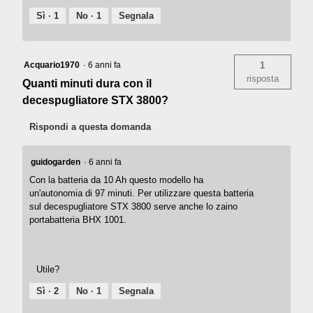
Sì ·
1
No ·
1
Segnala
Acquario1970
·
6 anni fa
1
risposta
Quanti minuti dura con il
decespugliatore STX 3800?
Rispondi a questa domanda
guidogarden
·
6 anni fa
Con la batteria da 10 Ah questo modello ha
un'autonomia di 97 minuti. Per utilizzare questa batteria
sul decespugliatore STX 3800 serve anche lo zaino
portabatteria BHX 1001.
Utile?
Sì ·
2
No ·
1
Segnala