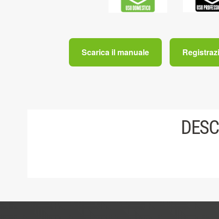
Scarica il manuale
Registraz
DESC