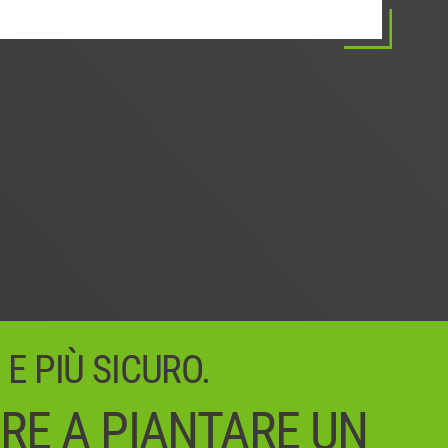
 E PIÙ SICURO.
IRE A PIANTARE UN