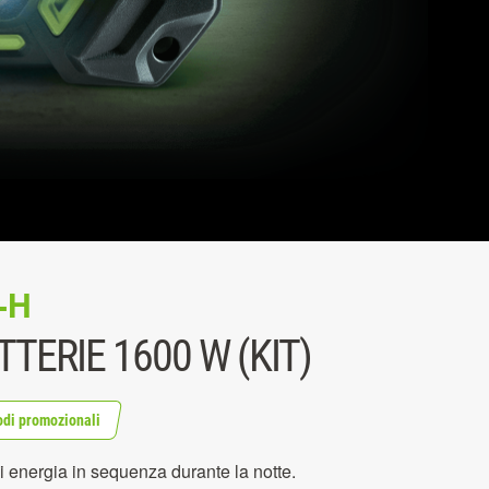
-H
TERIE 1600 W (KIT)
odi promozionali
i energia in sequenza durante la notte.