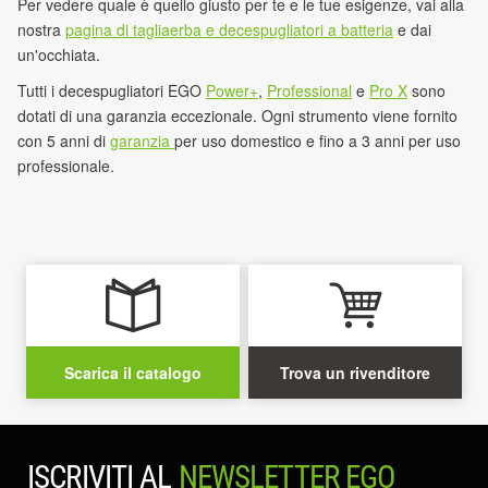
Per vedere quale è quello giusto per te e le tue esigenze, vai alla
nostra
pagina di tagliaerba e decespugliatori a batteria
e dai
un'occhiata.
Tutti i decespugliatori
EGO
Power+
,
Professional
e
Pro X
sono
dotati di una
garanzia eccezionale.
Ogni strumento viene fornito
con 5 anni di
garanzia
per uso domestico
e fino a 3 anni per uso
professionale.
Scarica il catalogo
Trova un rivenditore
ISCRIVITI AL
NEWSLETTER EGO