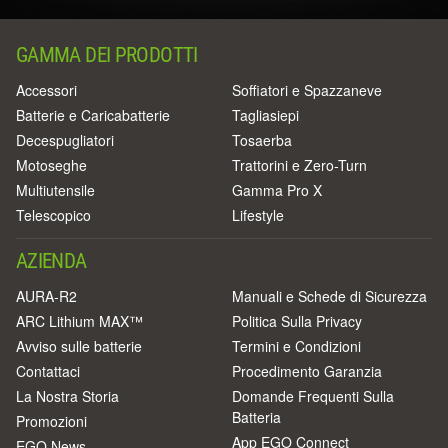
GAMMA DEI PRODOTTI
Accessori
Soffiatori e Spazzaneve
Batterie e Caricabatterie
Tagliasiepi
Decespugliatori
Tosaerba
Motoseghe
Trattorini e Zero-Turn
Multiutensile
Gamma Pro X
Telescopico
Lifestyle
AZIENDA
AURA-R2
Manuali e Schede di Sicurezza
ARC Lithium MAX™
Politica Sulla Privacy
Avviso sulle batterie
Termini e Condizioni
Contattaci
Procedimento Garanzia
La Nostra Storia
Domande Frequenti Sulla
Batteria
Promozioni
App EGO Connect
EGO News