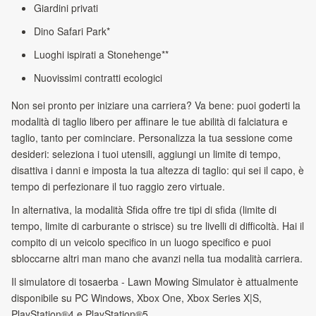
Giardini privati
Dino Safari Park*
Luoghi ispirati a Stonehenge**
Nuovissimi contratti ecologici
Non sei pronto per iniziare una carriera? Va bene: puoi goderti la
modalità di taglio libero per affinare le tue abilità di falciatura e
taglio, tanto per cominciare. Personalizza la tua sessione come
desideri: seleziona i tuoi utensili, aggiungi un limite di tempo,
disattiva i danni e imposta la tua altezza di taglio: qui sei il capo, è
tempo di perfezionare il tuo raggio zero virtuale.
In alternativa, la modalità Sfida offre tre tipi di sfida (limite di
tempo, limite di carburante o strisce) su tre livelli di difficoltà. Hai il
compito di un veicolo specifico in un luogo specifico e puoi
sbloccarne altri man mano che avanzi nella tua modalità carriera.
Il simulatore di tosaerba - Lawn Mowing Simulator è attualmente
disponibile su PC Windows, Xbox One, Xbox Series X|S,
PlayStation®4 e PlayStation®5.