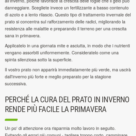
all'inverno, poiché favorisce la crescita delle foglie che il gelo può
danneggiare. Scegliete invece un fertilizzante a basso contenuto
di azoto e a lento rilascio. Questo tipo di trattamento invernale del
prato si concentra sul rafforzamento delle radici, migliorando la
resistenza alle malattie e preparando il terreno per una crescita
sana in primavera.
Applicatelo in una giornata mite e asciutta, in modo che i nutrienti
vengano assorbiti uniformemente. Consideratelo come una
spinta silenziosa sotto la superficie.
Il vostro prato non apparirà immediatamente più verde, ma uscirà
dall'inverno più forte e meglio preparato per la stagione
successiva.
PERCHÉ LA CURA DEL PRATO IN INVERNO
RENDE PIÙ FACILE LA PRIMAVERA
Un po' di attenzione ora risparmia molto lavoro in seguito.
Evitando gli errori più comuni - tagliare troppo corto, camminare