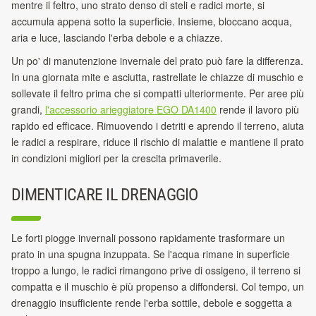
mentre il feltro, uno strato denso di steli e radici morte, si
accumula appena sotto la superficie. Insieme, bloccano acqua,
aria e luce, lasciando l'erba debole e a chiazze.
Un po' di manutenzione invernale del prato può fare la differenza.
In una giornata mite e asciutta, rastrellate le chiazze di muschio e
sollevate il feltro prima che si compatti
ulteriormente. Per aree più
grandi,
l'accessorio arieggiatore EGO DA1400
rende il lavoro più
rapido ed efficace. Rimuovendo i detriti e aprendo il terreno, aiuta
le radici
a respirare, riduce il rischio di malattie e mantiene il prato
in condizioni migliori per la crescita primaverile.
DIMENTICARE IL DRENAGGIO
Le forti piogge invernali possono rapidamente trasformare un
prato in una spugna inzuppata. Se l'acqua rimane in superficie
troppo a lungo, le radici rimangono prive di ossigeno, il terreno si
compatta e il muschio è più propenso a diffondersi. Col tempo, un
drenaggio insufficiente rende l'erba sottile, debole e soggetta a