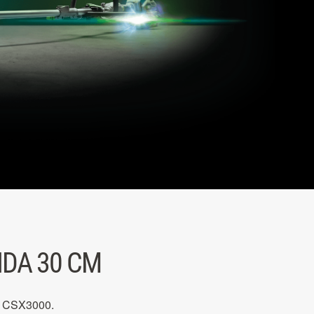
IDA 30 CM
r CSX3000.