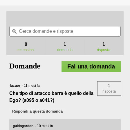
★★★★★
★★★★★
Nessun
Cerca
Cerc
valore
domande
ϙ
doma
di
valutazione
e
e
per
risposte
rispo
0
1
1
AG1800
recensioni
domanda
risposta
BARRA
GUIDA
45
Domande
CM
Fai una domanda
lucger
·
11 mesi fa
1
risposta
Che tipo di attacco barra è quello della
Ego? (a095 o a041?)
Rispondi a questa domanda
guidogarden
·
10 mesi fa