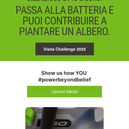
PASSA ALLA BATTERIA E
PUOI CONTRIBUIRE A
PIANTARE UN ALBERO.
Visita Challenge 2025
Show us how YOU 
#powerbeyondbelief
Upload Media
Media Carousel
Carousel with product photos. Use the previous and next buttons 