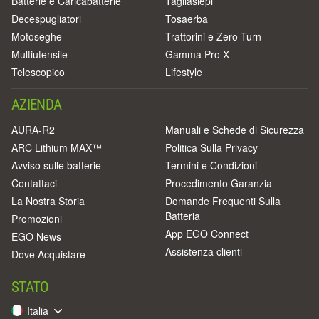
Batterie e Caricabatterie
Tagliasiepi
Decespugliatori
Tosaerba
Motoseghe
Trattorini e Zero-Turn
Multiutensile
Gamma Pro X
Telescopico
Lifestyle
AZIENDA
AURA-R2
Manuali e Schede di Sicurezza
ARC Lithium MAX™
Politica Sulla Privacy
Avviso sulle batterie
Termini e Condizioni
Contattaci
Procedimento Garanzia
La Nostra Storia
Domande Frequenti Sulla
Batteria
Promozioni
App EGO Connect
EGO News
Assistenza clienti
Dove Acquistare
STATO
Italia