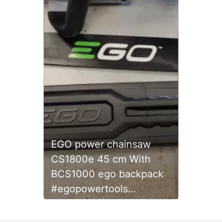
EGO power chainsaw
CS1800e 45 cm With
BCS1000 ego backpack
#egopowertools
#egoback #egochainsaw
Slidepanel 1 of 1, Showing items 1 to 1 of 1.
#chainsaw #egopower