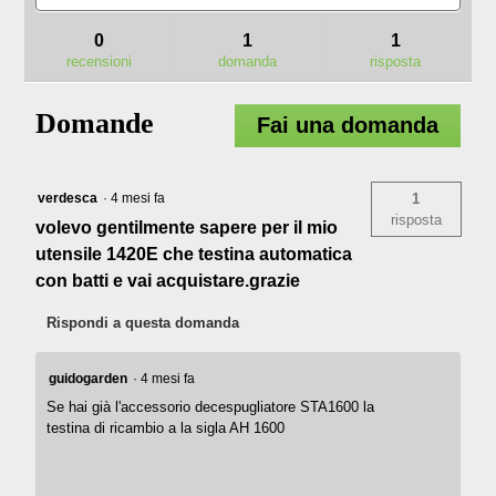
valutazione
e
e
per
risposte
rispo
0
1
1
AH1522
recensioni
domanda
risposta
TESTINA
A
RICARICA
Domande
AUTOMATICA
Fai una domanda
POWERLOAD™
verdesca
·
4 mesi fa
1
risposta
volevo gentilmente sapere per il mio
utensile 1420E che testina automatica
con batti e vai acquistare.grazie
Rispondi a questa domanda
guidogarden
·
4 mesi fa
Se hai già l'accessorio decespugliatore STA1600 la
testina di ricambio a la sigla AH 1600