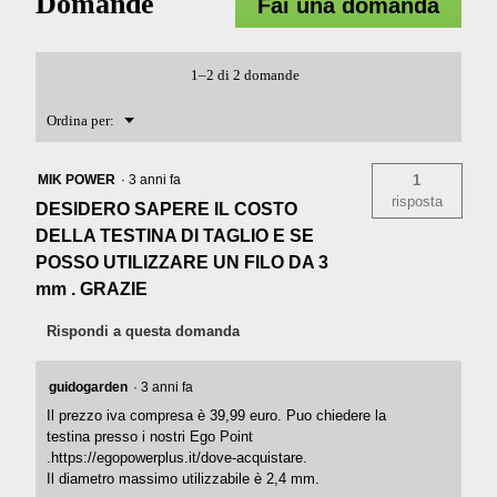
Domande
Fai una domanda
IQ™
PER
ST1610E-
T
1–2 di 2 domande
Menu
Ordina per:
▼
MIK POWER
·
3 anni fa
1
risposta
DESIDERO SAPERE IL COSTO
DELLA TESTINA DI TAGLIO E SE
POSSO UTILIZZARE UN FILO DA 3
mm . GRAZIE
Rispondi a questa domanda
guidogarden
·
3 anni fa
Il prezzo iva compresa è 39,99 euro. Puo chiedere la
testina presso i nostri Ego Point
.https://egopowerplus.it/dove-acquistare.
Il diametro massimo utilizzabile è 2,4 mm.