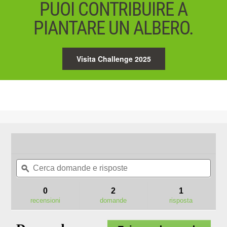
PUOI CONTRIBUIRE A
PIANTARE UN ALBERO.
Visita Challenge 2025
★★★★★
★★★★★
Nessun
Cerca
Cerc
valore
domande
ϙ
doma
di
valutazione
e
e
per
risposte
rispo
0
2
1
AH1620
recensioni
domande
risposta
TESTINA
DI
TAGLIO
LINE