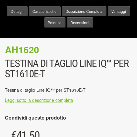
Dettagli
Caratteristiche
Descrizione Completa
Vantaggi
Potenza
Recensioni
AH1620
TESTINA DI TAGLIO LINE IQ™ PER
ST1610E-T
Testina di taglio Line IQ™ per ST1610E-T.
Leggi sotto la descrizione completa
Condividi questo prodotto
€
41.50