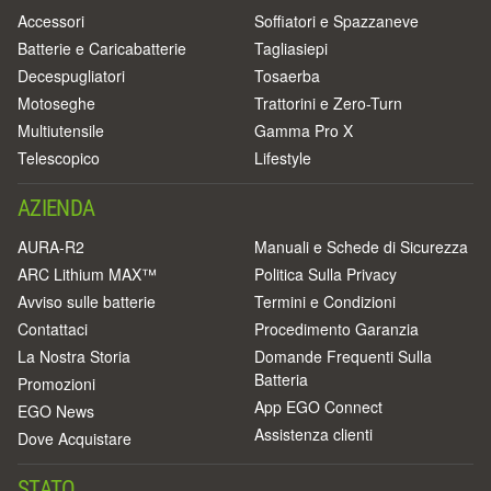
Accessori
Soffiatori e Spazzaneve
Batterie e Caricabatterie
Tagliasiepi
Decespugliatori
Tosaerba
Motoseghe
Trattorini e Zero-Turn
Multiutensile
Gamma Pro X
Telescopico
Lifestyle
AZIENDA
AURA-R2
Manuali e Schede di Sicurezza
ARC Lithium MAX™
Politica Sulla Privacy
Avviso sulle batterie
Termini e Condizioni
Contattaci
Procedimento Garanzia
La Nostra Storia
Domande Frequenti Sulla
Batteria
Promozioni
App EGO Connect
EGO News
Assistenza clienti
Dove Acquistare
STATO