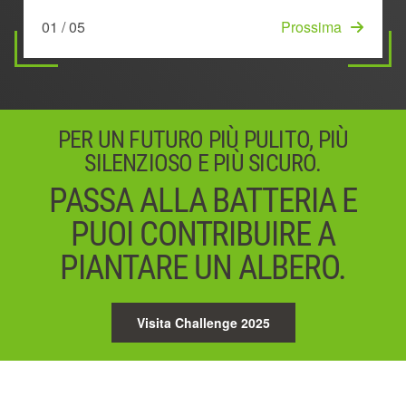
05 / 05
Iniziare
e più autonomia
surriscaldamento
01 / 05
03 / 05
Prossima
Prossima
02 / 05
04 / 05
Prossima
Prossima
PER UN FUTURO PIÙ PULITO, PIÙ
SILENZIOSO E PIÙ SICURO.
PASSA ALLA BATTERIA E
PUOI CONTRIBUIRE A
PIANTARE UN ALBERO.
Visita Challenge 2025