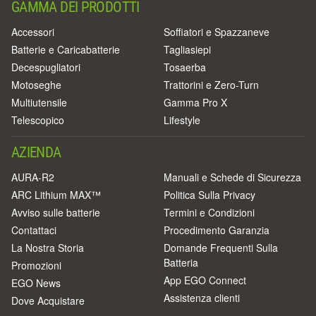
GAMMA DEI PRODOTTI
Accessori
Soffiatori e Spazzaneve
Batterie e Caricabatterie
Tagliasiepi
Decespugliatori
Tosaerba
Motoseghe
Trattorini e Zero-Turn
Multiutensile
Gamma Pro X
Telescopico
Lifestyle
AZIENDA
AURA-R2
Manuali e Schede di Sicurezza
ARC Lithium MAX™
Politica Sulla Privacy
Avviso sulle batterie
Termini e Condizioni
Contattaci
Procedimento Garanzia
La Nostra Storia
Domande Frequenti Sulla
Batteria
Promozioni
App EGO Connect
EGO News
Assistenza clienti
Dove Acquistare