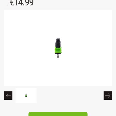
€
14.99
.