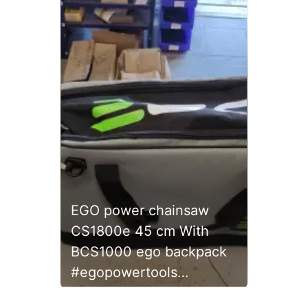
EGO power chainsaw
CS1800e 45 cm With
BCS1000 ego backpack
#egopowertools
#egoback #egochainsaw
Slidepanel 1 of 1, Showing items 1 to 1 of 1.