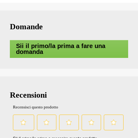
#chainsaw #egopower
Domande
Sii il primo/la prima a fare una
domanda