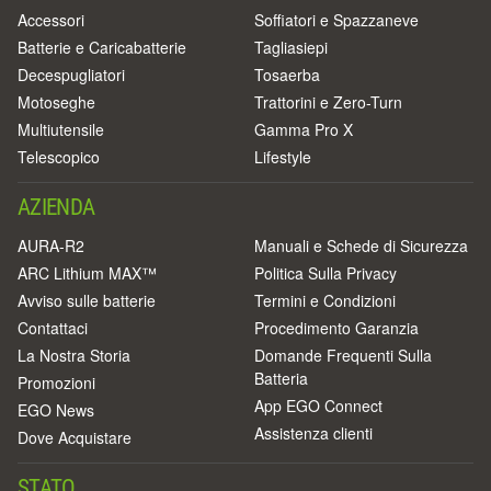
Accessori
Soffiatori e Spazzaneve
Batterie e Caricabatterie
Tagliasiepi
Decespugliatori
Tosaerba
Motoseghe
Trattorini e Zero-Turn
Multiutensile
Gamma Pro X
Telescopico
Lifestyle
AZIENDA
AURA-R2
Manuali e Schede di Sicurezza
ARC Lithium MAX™
Politica Sulla Privacy
Avviso sulle batterie
Termini e Condizioni
Contattaci
Procedimento Garanzia
La Nostra Storia
Domande Frequenti Sulla
Batteria
Promozioni
App EGO Connect
EGO News
Assistenza clienti
Dove Acquistare
STATO