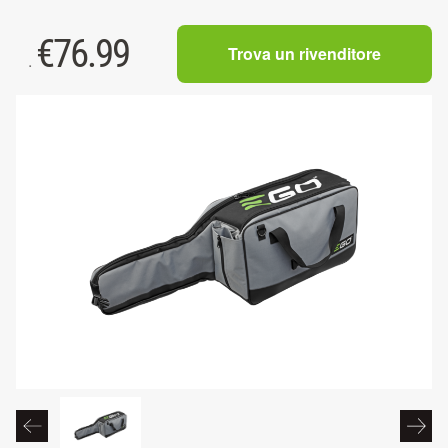
€
76.99
Trova un rivenditore
.