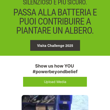
SILENZIOSO E PIÙ SICURO.
PASSA ALLA BATTERIA E
PUOI CONTRIBUIRE A
PIANTARE UN ALBERO.
Visita Challenge 2025
Show us how YOU 
#powerbeyondbelief
Upload Media
Media Carousel
Carousel with product photos. Use the previous and next buttons 