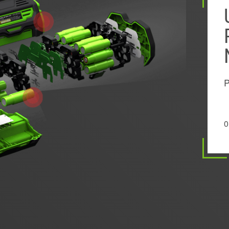
R
M
D
M
p
b
P
s
0
0
0
0
0