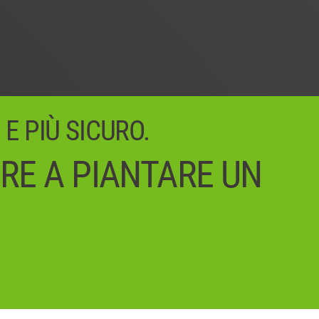
 E PIÙ SICURO.
IRE A PIANTARE UN