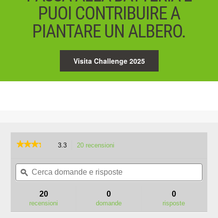
PUOI CONTRIBUIRE A
PIANTARE UN ALBERO.
Visita Challenge 2025
★★★★★
★★★★★
3.3
20 recensioni
L'azione
porterà
3.3
su
Cerca
Cerc
alla
5
domande
ϙ
doma
pagina
stelle.
e
e
delle
Leggi
risposte
rispo
recensioni.
20
0
0
recensioni
per
recensioni
domande
risposte
AB2100
52