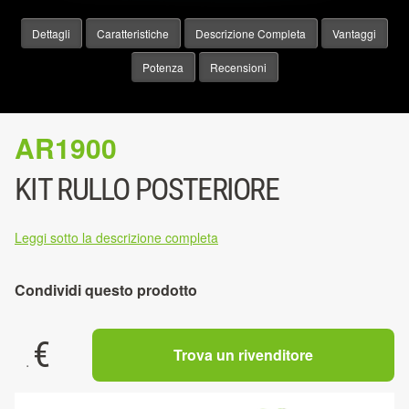
Dettagli
Caratteristiche
Descrizione Completa
Vantaggi
Potenza
Recensioni
AR1900
KIT RULLO POSTERIORE
Leggi sotto la descrizione completa
Condividi questo prodotto
€
Trova un rivenditore
.