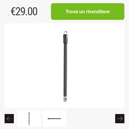
€
29.00
Trova un rivenditore
.