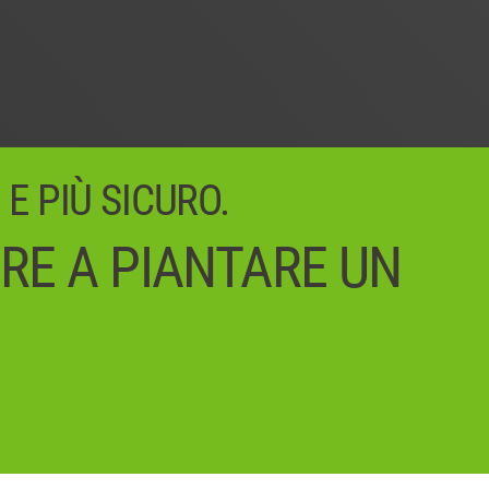
 E PIÙ SICURO.
IRE A PIANTARE UN