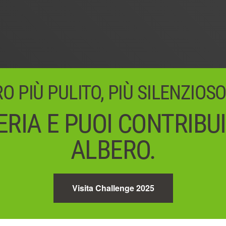
 PIÙ PULITO, PIÙ SILENZIOSO
RIA E PUOI CONTRIBU
ALBERO.
Visita Challenge 2025