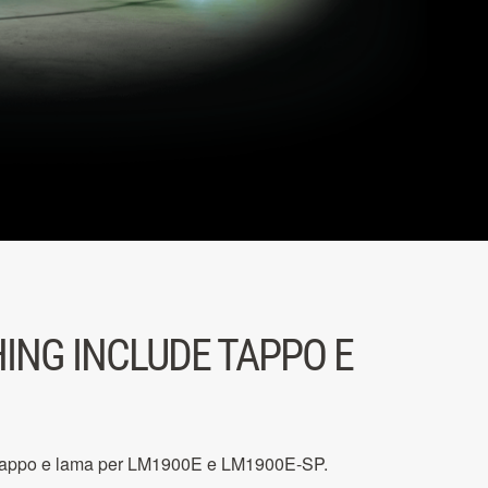
ING INCLUDE TAPPO E
 tappo e lama per LM1900E e LM1900E-SP.