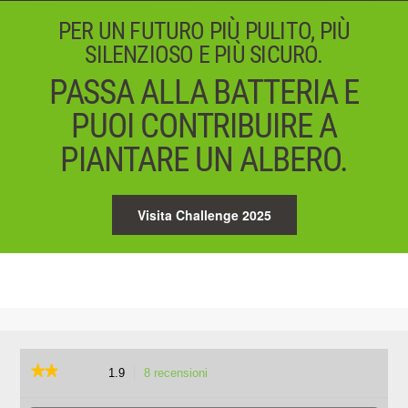
PER UN FUTURO PIÙ PULITO, PIÙ
SILENZIOSO E PIÙ SICURO.
PASSA ALLA BATTERIA E
PUOI CONTRIBUIRE A
PIANTARE UN ALBERO.
Visita Challenge 2025
★★★★★
★★★★★
1.9
8 recensioni
L'azione
porterà
1.9
su
Cerca
Cerc
alla