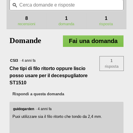
5
domande
ϙ
doma
pagina
stelle.
e
e
delle
Leggi
risposte
rispo
recensioni.
8
1
1
recensioni
per
recensioni
domanda
risposta
AS1300
BOBINA
CON
Domande
Fai una domanda
FILO
RITORTO
2,4
MM
CSI3
·
4 anni fa
1
PER
TESTINE
risposta
Che tipi di filo ritorto oppure liscio
STANDARD
BATTI
posso usare per il decespugliatore
E
ST1510
VAI
Rispondi a questa domanda
guidogarden
·
4 anni fa
Puoi utilizzare sia il filo ritorto che tondo da 2,4 mm.