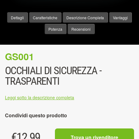
Dettagli
Caratteristiche
Descrizione Completa
Vantaggi
Potenza
Recensioni
GS001
OCCHIALI DI SICUREZZA -
TRASPARENTI
Leggi sotto la descrizione completa
Condividi questo prodotto
€
12.99
Trova un rivenditore