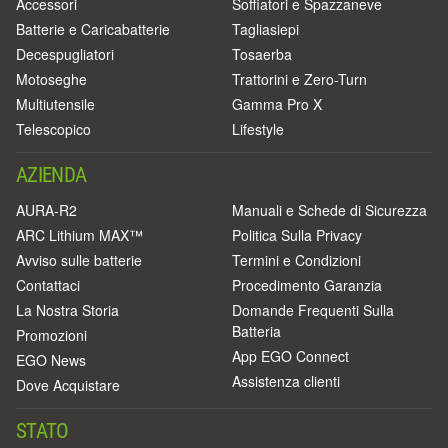
Accessori
Soffiatori e Spazzaneve
Batterie e Caricabatterie
Tagliasiepi
Decespugliatori
Tosaerba
Motoseghe
Trattorini e Zero-Turn
Multiutensile
Gamma Pro X
Telescopico
Lifestyle
AZIENDA
AURA-R2
Manuali e Schede di Sicurezza
ARC Lithium MAX™
Politica Sulla Privacy
Avviso sulle batterie
Termini e Condizioni
Contattaci
Procedimento Garanzia
La Nostra Storia
Domande Frequenti Sulla
Batteria
Promozioni
App EGO Connect
EGO News
Assistenza clienti
Dove Acquistare
STATO