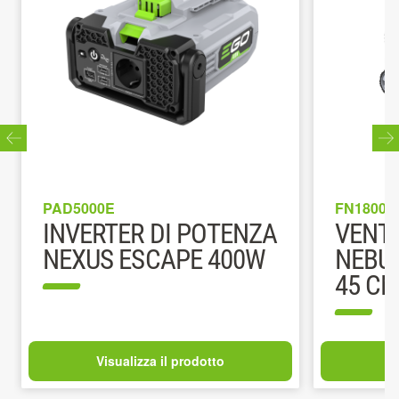
PAD5000E
FN1800E
INVERTER DI POTENZA
VENTO
NEXUS ESCAPE 400W
NEBU
45 C
Visualizza il prodotto
V