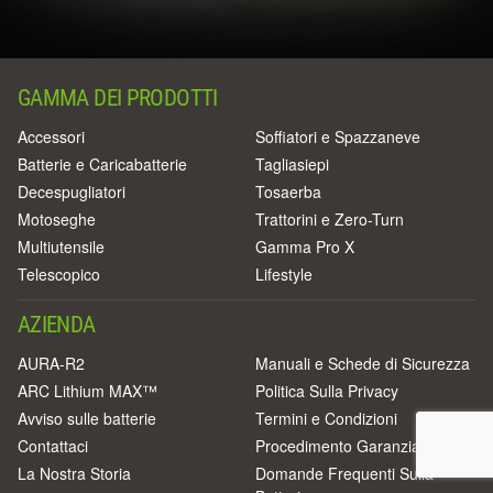
GAMMA DEI PRODOTTI
Accessori
Soffiatori e Spazzaneve
Batterie e Caricabatterie
Tagliasiepi
Decespugliatori
Tosaerba
Motoseghe
Trattorini e Zero-Turn
Multiutensile
Gamma Pro X
Telescopico
Lifestyle
AZIENDA
AURA-R2
Manuali e Schede di Sicurezza
ARC Lithium MAX™
Politica Sulla Privacy
Avviso sulle batterie
Termini e Condizioni
Contattaci
Procedimento Garanzia
La Nostra Storia
Domande Frequenti Sulla