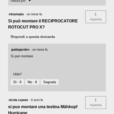
Menu
Ordina per:
▼
vitounopiu
·
un mese fa
1
risposta
Si può montare il RECIPROCATORE
ROTOCUT PRO X?
Rispondi a questa domanda
guidogarden
·
un mese fa
Si può montare
Utile?
Sì ·
0
No ·
0
Segnala
nicola caputo
·
6 anni fa
1
risposta
si puo montare una testina Mähkopf
Hurricane