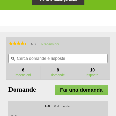
★★★★★
★★★★★
4.3
6 recensioni
L'azione
porterà
4.3
su
Cerca
Cerc
alla
5
domande
ϙ
doma
pagina
stelle.
e
e
delle
Leggi
risposte
rispo
recensioni.
6
8
10
recensioni
per
recensioni
domande
risposte
BC3800E
DECESPUGLIATORE
DA
Domande
Fai una domanda
30/38
CM
1–8 di 8 domande