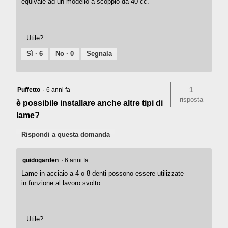
equivale ad un modello a scoppio da 40 cc.
Utile?
Sì ·
6
No ·
0
Segnala
Puffetto
·
6 anni fa
1
risposta
è possibile installare anche altre tipi di
lame?
Rispondi a questa domanda
guidogarden
·
6 anni fa
Lame in acciaio a 4 o 8 denti possono essere utilizzate
in funzione al lavoro svolto.
Utile?