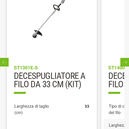
ST1301E-S
ST1400E
DECESPUGLIATORE A
DECE
FILO DA 33 CM (KIT)
FILO 
Larghezza di taglio
33
Tipo di ca
(cm)
del filo
Larghezza d