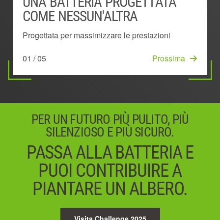
UNA BATTERIA PROGETTATA
BATTERIA MONTATA
SISTEMA DI GESTIONE DELLA
TECNOLOGIA ESCLUSIVA 'KEEP
ESCLUSIVO DESIGN AD ARCO
COME NESSUN'ALTRA
ALL'ESTERNO
POTENZA
COOL'™
Dissipa il calore in modo più efficace
Progettata per massimizzare le prestazioni
Rimane fredda più a lungo per fornire più potenza
Mostra il livello di carica residua della batteria
Mantiene prestazioni al top prevenendo il
05 / 05
Iniziare
e più autonomia
surriscaldamento
01 / 05
03 / 05
Prossima
Prossima
02 / 05
04 / 05
Prossima
Prossima
PER UN FUTURO PIÙ PULITO, PIÙ
SILENZIOSO E PIÙ SICURO.
PASSA ALLA BATTERIA E
PUOI CONTRIBUIRE A
PIANTARE UN ALBERO.
Visita Challenge 2025