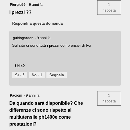
Piergio59
·
9 anni fa
1
risposta
I prezzi ??
Rispondi a questa domanda
guidogarden
·
9 anni fa
Sul sito ci sono tutti i prezzi comprensivi di Iva
Utile?
Sì ·
3
No ·
1
Segnala
Paciom
·
9 anni fa
1
risposta
Da quando sarà disponibile? Che
differenze ci sono rispetto al
multiutensile ph1400e come
prestazioni?