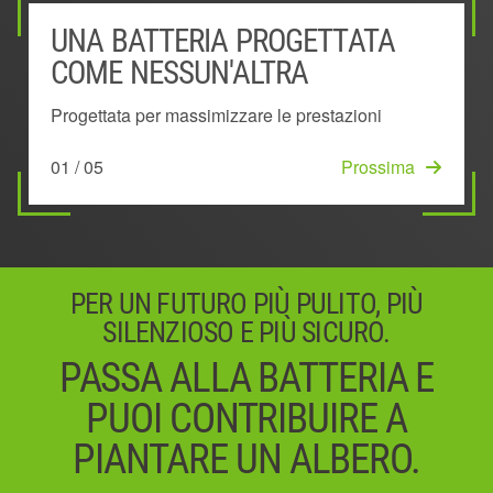
UNA BATTERIA PROGETTATA
BATTERIA MONTATA
SISTEMA DI GESTIONE DELLA
TECNOLOGIA ESCLUSIVA 'KEEP
ESCLUSIVO DESIGN AD ARCO
COME NESSUN'ALTRA
ALL'ESTERNO
POTENZA
COOL'™
Dissipa il calore in modo più efficace
Progettata per massimizzare le prestazioni
Rimane fredda più a lungo per fornire più potenza
Mostra il livello di carica residua della batteria
Mantiene prestazioni al top prevenendo il
05 / 05
Iniziare
e più autonomia
surriscaldamento
01 / 05
03 / 05
Prossima
Prossima
02 / 05
04 / 05
Prossima
Prossima
PER UN FUTURO PIÙ PULITO, PIÙ
SILENZIOSO E PIÙ SICURO.
PASSA ALLA BATTERIA E
PUOI CONTRIBUIRE A
PIANTARE UN ALBERO.