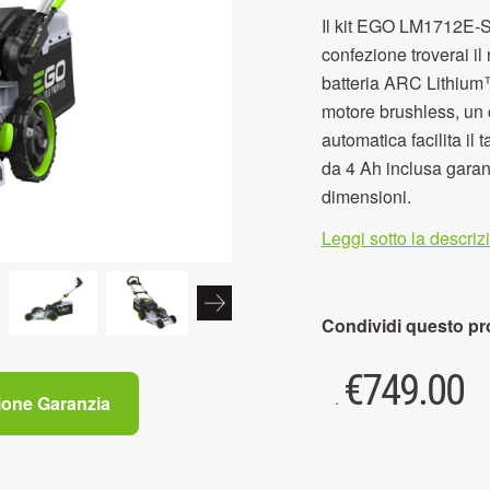
Il kit EGO LM1712E-SP
confezione troverai 
batteria ARC Lithium™
motore brushless, un c
automatica facilita il 
da 4 Ah inclusa garan
dimensioni.
Leggi sotto la descri
Condividi questo pr
€
749.00
.
ione Garanzia