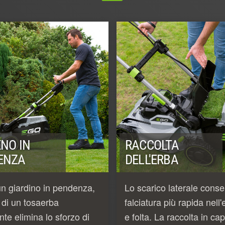
NO IN
RACCOLTA
ENZA
DELL'ERBA
un giardino in pendenza,
Lo scarico laterale cons
zo di un tosaerba
falciatura più rapida nell'
te elimina lo sforzo di
e folta. La raccolta in ca