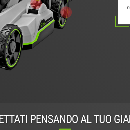
0
0
0
0
0
0
1
ETTATI PENSANDO AL TUO GIA