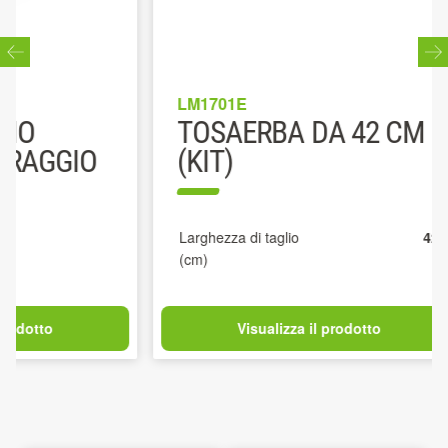
LM1701E
TOSAERBA DA 42 CM
GGIO
(KIT)
Larghezza di taglio
42
(cm)
to
Visualizza il prodotto