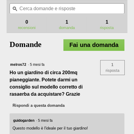
Cerca
Cerc
valore
domande
ϙ
doma
di
valutazione
e
e
per
risposte
rispo
0
1
1
LM1711E
recensioni
domanda
risposta
Rasaerba
a
spinta
Domande
da
Fai una domanda
42
cm
–
kit
melros72
·
5 mesi fa
1
risposta
Ho un giardino di circa 200mq
pianeggiante. Potete darmi un
consiglio sul modello corretto di
rasaerba da acquistare? Grazie
Rispondi a questa domanda
guidogarden
·
5 mesi fa
Questo modello è l'ideale per il tuo giardino!