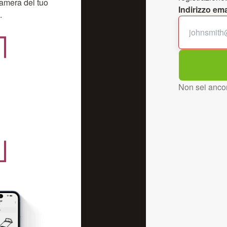
camera del tuo
Indirizzo ema
.
Non sei ancor