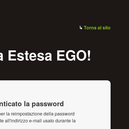
↳
Torna al sito
ia Estesa EGO!
nticato la password
 per la reimpostazione della password
e all'indirizzo e-mail usato durante la