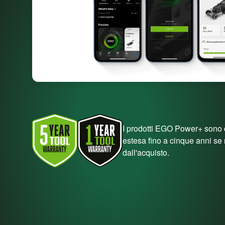
I prodotti EGO Power+ sono 
estesa fino a cinque anni se r
dall'acquisto.