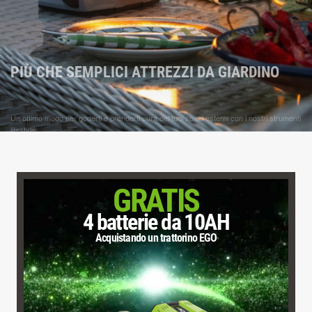
PIÙ CHE SEMPLICI ATTREZZI DA GIARDINO
Un ottimo modo per goderti e prenderti cura dei tuoi spazi esterni con i nostri strumenti
lifestyle
Esplora la categoria
GRATIS
4 batterie da 10AH
Acquistando un trattorino EGO