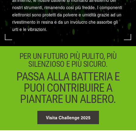
all'interno, le nostre batterie si montano all'esterno dei
nostri strumenti, rimanendo così più fredde. I componenti
elettronici sono protetti da polvere e umidità grazie ad un
rivestimento in resina e da un involucro che assorbe gli
urti e le vibrazioni.
PER UN FUTURO PIÙ PULITO, PIÙ
SILENZIOSO E PIÙ SICURO.
PASSA ALLA BATTERIA E
PUOI CONTRIBUIRE A
PIANTARE UN ALBERO.
Visita Challenge 2025