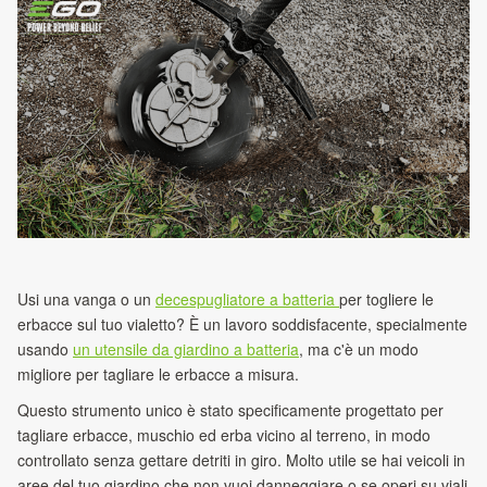
Usi una vanga o un
decespugliatore a batteria
per togliere le
erbacce sul tuo vialetto? È un lavoro soddisfacente, specialmente
usando
un utensile da giardino a batteria
, ma c'è un modo
migliore per tagliare le erbacce a misura.
Questo strumento unico è stato specificamente progettato per
tagliare erbacce, muschio ed erba vicino al terreno, in modo
controllato senza gettare detriti in giro. Molto utile se hai veicoli in
aree del tuo giardino che non vuoi danneggiare o se operi su viali