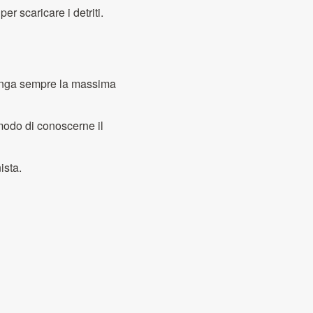
r scaricare i detriti.
iunga sempre la massima
modo di conoscerne il
ista.