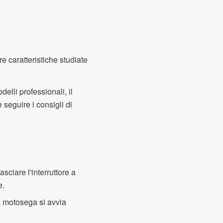
e caratteristiche studiate
lli professionali, il
seguire i consigli di
sciare l'interruttore a
e.
a motosega si avvia