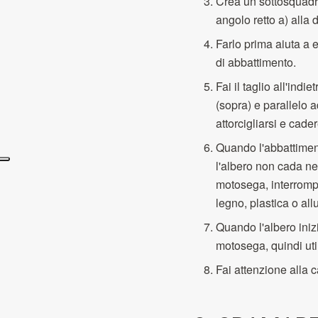
Crea un sottosquadro
angolo retto a) alla 
Farlo prima aiuta a e
di abbattimento.
Fai il taglio all'ind
(sopra) e parallelo 
attorcigliarsi e cade
Quando l'abbattiment
l'albero non cada nel
motosega, interrompe
legno, plastica o all
Quando l'albero iniz
motosega, quindi util
Fai attenzione alla 