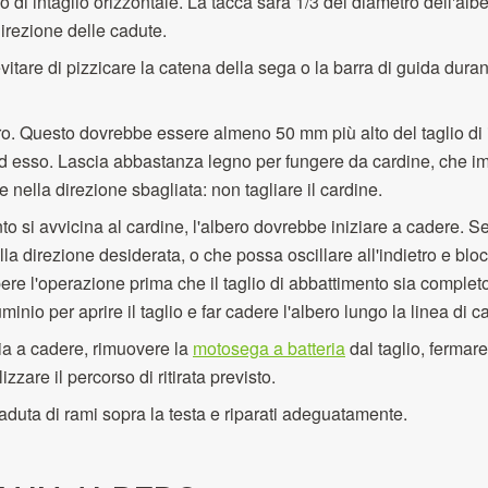
 di intaglio orizzontale. La tacca sarà 1/3 del diametro dell'alb
direzione delle cadute.
vitare di pizzicare la catena della sega o la barra di guida duran
ietro. Questo dovrebbe essere almeno 50 mm più alto del taglio di 
ad esso. Lascia abbastanza legno per fungere da cardine, che imp
re nella direzione sbagliata: non tagliare il cardine.
o si avvicina al cardine, l'albero dovrebbe iniziare a cadere. Se 
la direzione desiderata, o che possa oscillare all'indietro e blo
re l'operazione prima che il taglio di abbattimento sia completo 
uminio per aprire il taglio e far cadere l'albero lungo la linea di 
ia a cadere, rimuovere la
motosega a batteria
dal taglio, fermare
izzare il percorso di ritirata previsto.
caduta di rami sopra la testa e riparati adeguatamente.