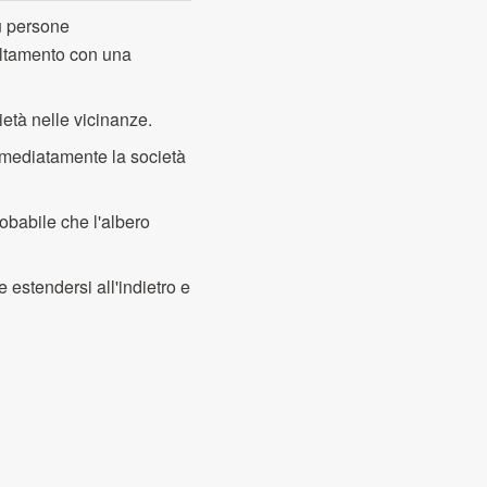
ù persone
altamento con una
rietà nelle vicinanze.
immediatamente la società
robabile che l'albero
e estendersi all'indietro e