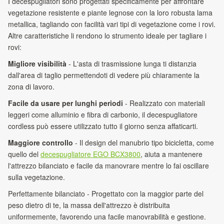
I decespugliatori sono progettati specificamente per affrontare
vegetazione resistente e piante legnose con la loro robusta lama
metallica, tagliando con facilità vari tipi di vegetazione come i rovi.
Altre caratteristiche li rendono lo strumento ideale per tagliare i
rovi:
Migliore visibilità
- L'asta di trasmissione lunga ti distanzia
dall'area di taglio permettendoti di vedere più chiaramente la
zona di lavoro.
Facile da usare per lunghi periodi
- Realizzato con materiali
leggeri come alluminio e fibra di carbonio, il decespugliatore
cordless può essere utilizzato tutto il giorno senza affaticarti.
Maggiore controllo
- Il design del manubrio tipo bicicletta, come
quello del
decespugliatore EGO BCX3800
, aiuta a mantenere
l'attrezzo bilanciato e facile da manovrare mentre lo fai oscillare
sulla vegetazione.
Perfettamente bilanciato - Progettato con la maggior parte del
peso dietro di te, la massa dell'attrezzo è distribuita
uniformemente, favorendo una facile manovrabilità e gestione.