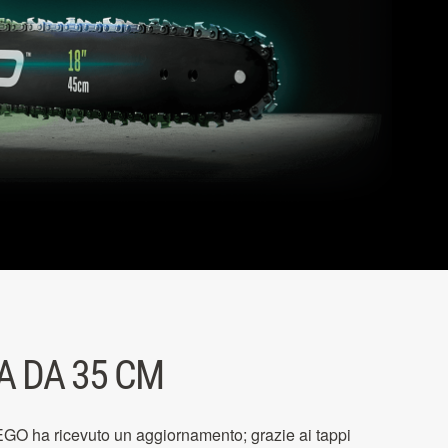
 DA 35 CM
GO ha ricevuto un aggiornamento; grazie ai tappi