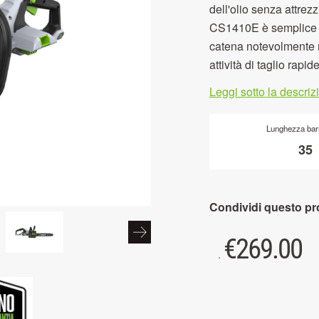
dell'olio senza attrez
CS1410E è semplice d
catena notevolmente m
attività di taglio rapide
Leggi sotto la descri
Lunghezza bar
35
Condividi questo pr
€
269.00
.