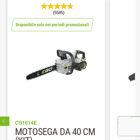
(5585)
Disponibile solo nei periodi promozionali
CS1614E
CS1400E
MOTOSEGA DA 40 CM
MOTO