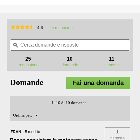
★★★★★
★★★★★
4.6
25 recensioni
L'azione
porterà
4.6
su
Cerca
Cerc
alla
5
domande
ϙ
doma
pagina
stelle.
e
e
delle
Leggi
risposte
rispo
recensioni.
25
10
11
recensioni
per
recensioni
domande
risposte
CSX3000
MOTOSEGA
DA
Domande
Fai una domanda
POTATURA
PRO
X
1–10 di 10 domande
Menu
Ordina per:
▼
FRAN
·
5 mesi fa
1
risposta