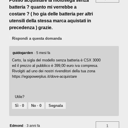
Posso acquistare la motosega senza
batteria ? quanto mi verrebbe a
costare ? ( ho gia delle batteria per altri
utensili della stessa marca aquistati in
precedenza ) grazie.
Rispondi a questa domanda
guidogarden
·
5 mesi fa
Certo, la sigla del modello senza batteria è CSX 3000
ed il prezzo al pubblico è 399,00 euro iva compresa.
Rivolgiti ad uno dei nostri rivenditori della tua zona
https://egopowerplus.it/dove-acquistare
Utile?
Sì ·
0
No ·
0
Segnala
Edmond
·
3 anni fa
1