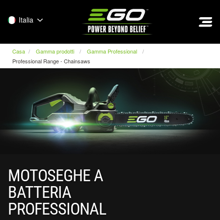
EGO
Italia
Casa
Gamma prodotti
Gamma Professional
Professional Range - Chainsaws
MOTOSEGHE A
BATTERIA
PROFESSIONAL