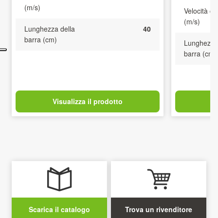
(m/s)
Velocità de
(m/s)
Lunghezza della
40
barra (cm)
Lunghezza 
barra (cm)
Visualizza il prodotto
V
Scarica il catalogo
Trova un rivenditore