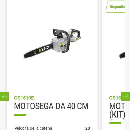
Disponibile 
CS1610E
CS1614E
MOTOSEGA DA 40 CM
MOTO
(KIT)
Velocità della catena
20