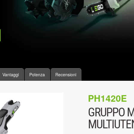
Vantaggi
Potenza
Recensioni
PH1420E
GRUPPO M
MULTIUTE