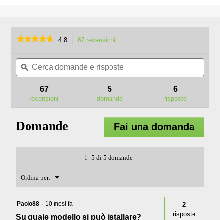
★★★★★
★★★★★
4.8
67 recensioni
L'azione
porterà
4.8
su
Cerca
Cerc
alla
5
domande
ϙ
doma
pagina
stelle.
e
e
delle
Leggi
risposte
rispo
recensioni.
67
5
6
recensioni
per
recensioni
domande
risposte
STA1700
ACCESSORIO
DECESPUGLIATORE
Domande
Fai una domanda
STA1700
1–5 di 5 domande
Menu
Ordina per:
▼
Paolo88
·
10 mesi fa
2
risposte
Su quale modello si può istallare?