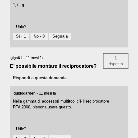
1,7 kg
Utile?
Sì ·
1
No ·
0
Segnala
giga61
·
11 mesi fa
1
risposta
E’ possibile montare il reciprocatore?
Rispondi a questa domanda
guidogarden
·
11 mesi fa
Nella gamma di accessori multitool c'è il reciprocatore
RTA 2300, bisogna usare questo.
Utile?