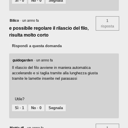
Sì ·
0
No ·
0
Segnala
Bilico
·
un anno fa
1
risposta
e possibile regolare il rilascio del filo,
risulta molto corto
Rispondi a questa domanda
guidogarden
·
un anno fa
Il rilascio del filo avviene in maniera automatica
accelerando e si taglia tramite alla lunghezza giusta
tramite le lamette inserite nel parasassi
Utile?
Sì ·
1
No ·
0
Segnala
Mattia df
·
un anno fa