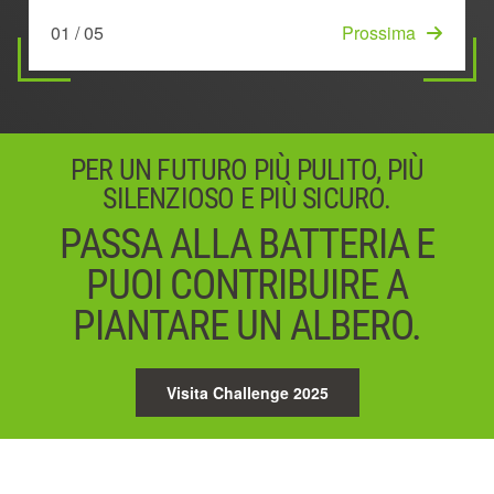
05 / 05
Iniziare
e più autonomia
surriscaldamento
01 / 05
03 / 05
Prossima
Prossima
02 / 05
04 / 05
Prossima
Prossima
PER UN FUTURO PIÙ PULITO, PIÙ
SILENZIOSO E PIÙ SICURO.
PASSA ALLA BATTERIA E
PUOI CONTRIBUIRE A
PIANTARE UN ALBERO.
Visita Challenge 2025