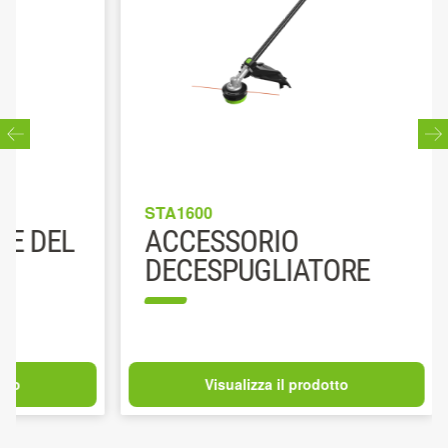
STA1600
PH1400E
ACCESSORIO
GRUP
DECESPUGLIATORE
MULTI
Visualizza il prodotto
V