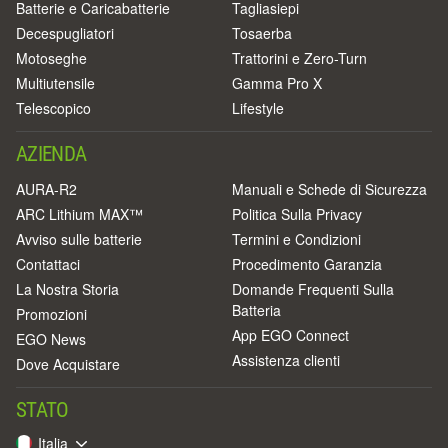
Batterie e Caricabatterie
Tagliasiepi
Decespugliatori
Tosaerba
Motoseghe
Trattorini e Zero-Turn
Multiutensile
Gamma Pro X
Telescopico
Lifestyle
AZIENDA
AURA-R2
Manuali e Schede di Sicurezza
ARC Lithium MAX™
Politica Sulla Privacy
Avviso sulle batterie
Termini e Condizioni
Contattaci
Procedimento Garanzia
La Nostra Storia
Domande Frequenti Sulla
Batteria
Promozioni
App EGO Connect
EGO News
Assistenza clienti
Dove Acquistare
STATO
Italia