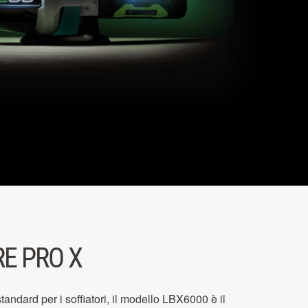
E PRO X
ndard per i soffiatori, il modello LBX6000 è il