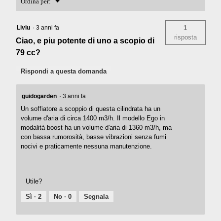
Menu
Ordina per:
▼
Liviu
·
3 anni fa
1
risposta
Ciao, e piu potente di uno a scopio di
79 cc?
Rispondi a questa domanda
guidogarden
·
3 anni fa
Un soffiatore a scoppio di questa cilindrata ha un
volume d'aria di circa 1400 m3/h. Il modello Ego in
modalità boost ha un volume d'aria di 1360 m3/h, ma
con bassa rumorosità, basse vibrazioni senza fumi
nocivi e praticamente nessuna manutenzione.
Utile?
Sì ·
2
No ·
0
Segnala