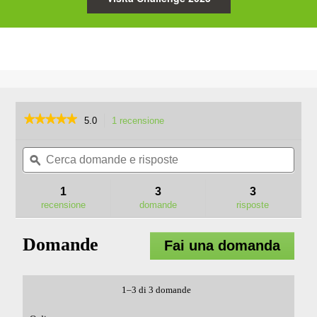
★★★★★
★★★★★
5.0
1 recensione
L'azione
porterà
5
su
Cerca
Cerc
alla
5
domande
ϙ
doma
pagina
stelle.
e
e
delle
Leggi
risposte
rispo
recensioni.
1
3
3
recensioni
per
recensione
domande
risposte
LBP8000E
SOFFIATORE
A
Domande
Fai una domanda
ZAINO
1–3 di 3 domande