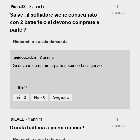
Pietro83
·
3 anni fa
1
risposta
Salve , il soffiatore viene consegnato
con 2 batterie o si devono comprare a
parte ?
Rispondi a questa domanda
guidogarden
·
3 anni fa
Si devono comprare a parte secondo le esigenze
Utile?
Sì ·
1
No ·
0
Segnala
DIEVEL
·
4 anni fa
1
risposta
Durata batteria a pieno regime?
Rispondi a questa domanda