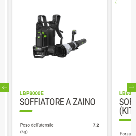
LBP8000E
LB6002E
SOFFIATORE A ZAINO
SOFFI
(KIT)
Peso dell’utensile
7.2
(kg)
Forza prop