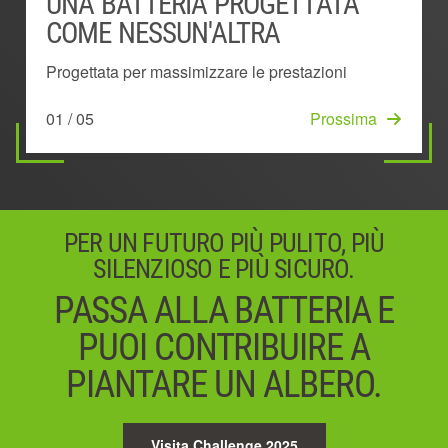
UNA BATTERIA PROGETTATA
BATTERIA MONTATA
SISTEMA DI GESTIONE DELLA
TECNOLOGIA ESCLUSIVA 'KEEP
ESCLUSIVO DESIGN AD ARCO
COME NESSUN'ALTRA
ALL'ESTERNO
POTENZA
COOL'™
Dissipa il calore in modo più efficace
Progettata per massimizzare le prestazioni
Rimane fredda più a lungo per fornire più potenza
Mostra il livello di carica residua della batteria
Mantiene prestazioni al top prevenendo il
05 / 05
Iniziare
e più autonomia
surriscaldamento
01 / 05
03 / 05
Prossima
Prossima
02 / 05
04 / 05
Prossima
Prossima
PER UN FUTURO PIÙ PULITO, PIÙ
SILENZIOSO E PIÙ SICURO.
PASSA ALLA BATTERIA E
PUOI CONTRIBUIRE A
PIANTARE UN ALBERO.
Visita Challenge 2025