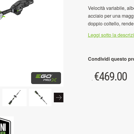
Velocità variabile, al
acciaio per una maggio
doppio coltello, rende
Leggi sotto la descri
Condividi questo pr
€
469.00
.