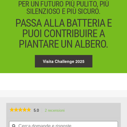
PER UN FUTURO PIÙ PULITO, PIÙ
SILENZIOSO E PIÙ SICURO.
PASSA ALLA BATTERIA E
PUOI CONTRIBUIRE A
PIANTARE UN ALBERO.
Visita Challenge 2025
★★★★★
★★★★★
5.0
2 recensioni
L'azione
porterà
5
su
Cerca
Cerc
alla
5
domande
ϙ
doma
pagina