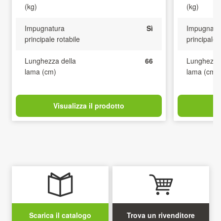
(kg)
(kg)
Impugnatura
Sì
Impugnatu
principale rotabile
principale 
Lunghezza della
66
Lunghezza 
lama (cm)
lama (cm)
Visualizza il prodotto
V
Scarica il catalogo
Trova un rivenditore