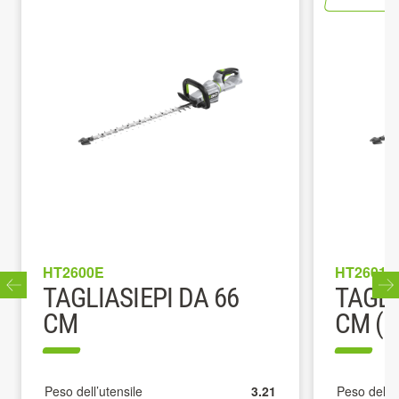
HT2601E
HT2410E
TAGLIASIEPI DA 66
TAGLI
CM (KIT)
CM
Peso dell’utensile
3.21
Peso dell’u