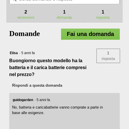
stelle.
e
e
delle
Leggi
risposte
rispo
recensioni.
2
1
1
recensioni
per
recensioni
domanda
risposta
HT2000E
TAGLIASIEPI
DA
Domande
Fai una domanda
51
CM
Elisa
·
5 anni fa
1
risposta
Buongiorno questo modello ha la
batteria e il carica batterie compresi
nel prezzo?
Rispondi a questa domanda
guidogarden
·
5 anni fa
No, batteria e caricabatterie vanno comprate a parte in
base alle esigenze.