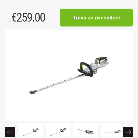
€
259.00
Trova un rivenditore
.