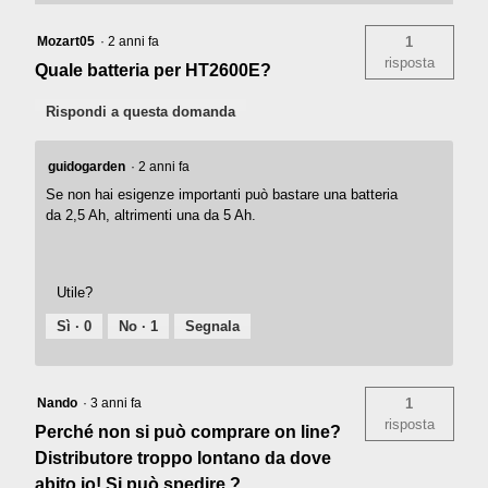
Mozart05
·
2 anni fa
1
risposta
Quale batteria per HT2600E?
Rispondi a questa domanda
guidogarden
·
2 anni fa
Se non hai esigenze importanti può bastare una batteria
da 2,5 Ah, altrimenti una da 5 Ah.
Utile?
Sì ·
0
No ·
1
Segnala
Nando
·
3 anni fa
1
risposta
Perché non si può comprare on line?
Distributore troppo lontano da dove
abito io! Si può spedire ?