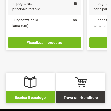
Impugnatura
Sì
Impugnatu
principale rotabile
principale 
Lunghezza della
66
Lunghezza 
lama (cm)
lama (cm)
Visualizza il prodotto
V
Scarica il catalogo
Trova un rivenditore