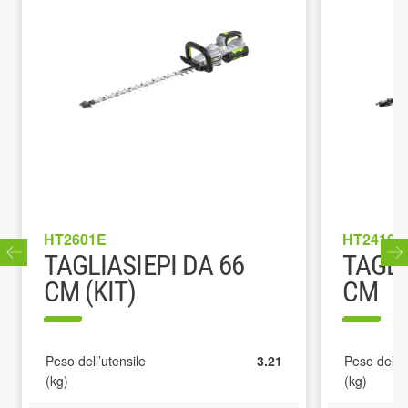
HT2601E
HT2410E
TAGLIASIEPI DA 66
TAGLI
CM (KIT)
CM
Peso dell’utensile
3.21
Peso dell’u
(kg)
(kg)