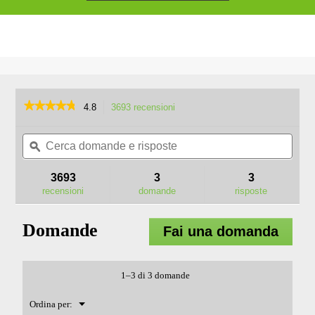
★★★★★
★★★★★
4.8
3693 recensioni
L'azione
porterà
4.8
su
Cerca
Cerc
alla
5
domande
ϙ
doma
pagina
stelle.
e
e
delle
Leggi
risposte
rispo
recensioni.
3693
3
3
recensioni
per
recensioni
domande
risposte
HT2600E
TAGLIASIEPI
DA
Domande
Fai una domanda
66
CM
1–3 di 3 domande
Menu
Ordina per:
▼